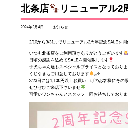
北条店
リニューアル2
2024年2月4日
お知らせ
2/10から3/31までリニューアル2周年記念SALEを
いつも北条店をご利用頂きありがとうございます
日頃の感謝を込めてSALEを開催致します
子犬ちゃん達もスペシャルプライスとなっておりま
くじ引きもご用意しております
𓈒𓂂𓇬
2/23日には1,100円以上お買い上げのお客様に
ぜひぜひご来店下さいませ
可愛いワンちゃんとスタッフ一同お待ちしておりま