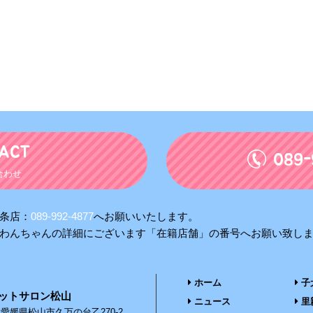
ACT
089-
合わせ
条店：
089-992-4877
へお願いいたします。
わんちゃんの詳細にございます「在籍店舗」の番号へお願い致し
ホーム
子
ットサロン松山
ニュース
里
6
愛媛県松山市久万の台乙270-2