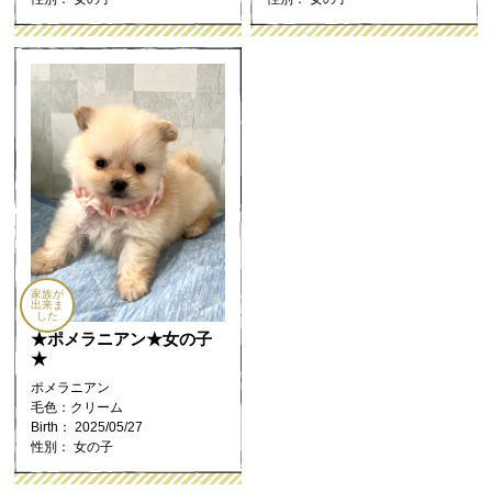
家族が
出来ま
した
★ポメラニアン★女の子
★
ポメラニアン
毛色：クリーム
Birth： 2025/05/27
性別： 女の子