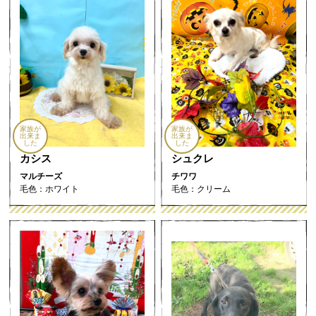
家族が
家族が
出来ま
出来ま
した
した
カシス
シュクレ
マルチーズ
チワワ
毛色：ホワイト
毛色：クリーム