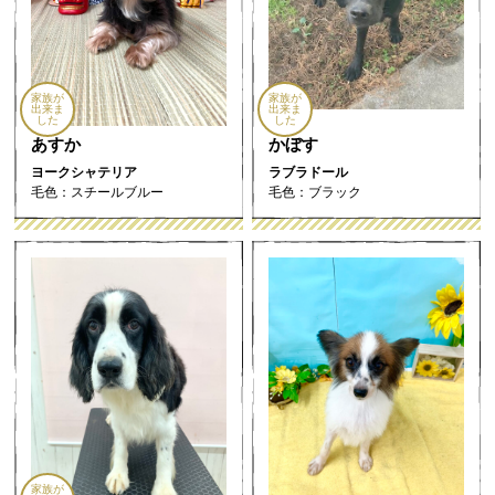
家族が
家族が
出来ま
出来ま
した
した
あすか
かぼす
ヨークシャテリア
ラブラドール
毛色：スチールブルー
毛色：ブラック
家族が