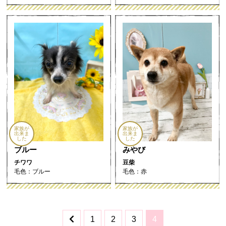
家族が
家族が
出来ま
出来ま
した
した
ブルー
みやび
チワワ
豆柴
毛色：ブルー
毛色：赤
1
2
3
4