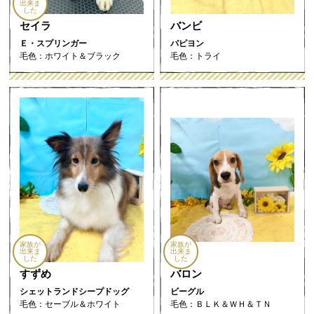
出来ま
した
セイラ
バンビ
Ｅ・スプリンガー
パピヨン
毛色：ホワイト＆ブラック
毛色：トライ
家族が
家族が
出来ま
出来ま
した
した
すずめ
バロン
シェットランドシープドッグ
ビーグル
毛色：セーブル＆ホワイト
毛色：ＢＬＫ＆ＷＨ＆ＴＮ