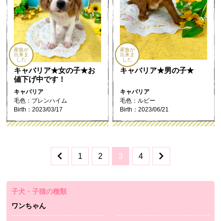
家族が
家族が
出来ま
出来ま
した
した
キャバリア★女の子★お
キャバリア★男の子★
値下げ中です！
キャバリア
キャバリア
毛色：ブレンハイム
毛色：ルビー
Birth：2023/03/17
Birth：2023/06/21
1
2
3
4
子犬・子猫の種類
ワンちゃん