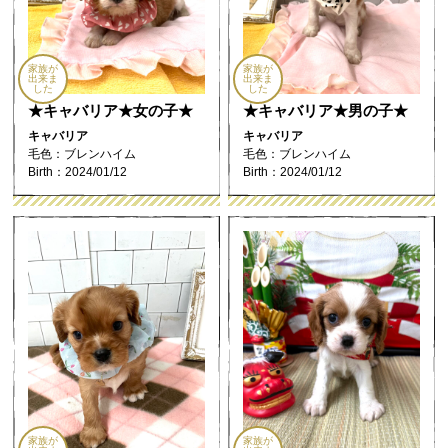
家族が
家族が
出来ま
出来ま
した
した
★キャバリア★女の子★
★キャバリア★男の子★
キャバリア
キャバリア
毛色：ブレンハイム
毛色：ブレンハイム
Birth：2024/01/12
Birth：2024/01/12
家族が
家族が