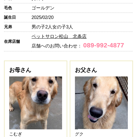
ゴールデン
毛色
2025/02/20
誕生日
男の子2人女の子3人
兄弟
ペットサロン松山 北条店
在席店舗
089-992-4877
店舗へのお問い合わせ：
お母さん
お父さん
こむぎ
グク