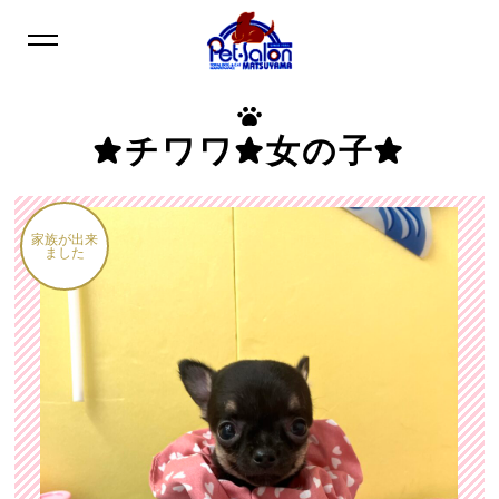
★チワワ★女の子★
家族が出来
ました