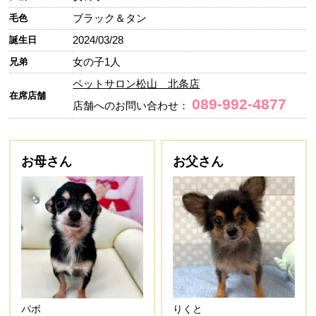
ブラック＆タン
毛色
2024/03/28
誕生日
女の子1人
兄弟
ペットサロン松山 北条店
在席店舗
089-992-4877
店舗へのお問い合わせ：
お母さん
お父さん
パボ
りくと