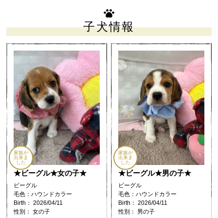
子犬情報
家族が
家族が
出来ま
出来ま
した
した
★ビーグル★女の子★
★ビーグル★男の子★
ビーグル
ビーグル
毛色：ハウンドカラー
毛色：ハウンドカラー
Birth： 2026/04/11
Birth： 2026/04/11
性別： 女の子
性別： 男の子