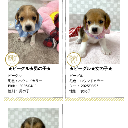
家族が
家族が
出来ま
出来ま
した
した
★ビーグル★男の子★
★ビーグル★女の子★
ビーグル
ビーグル
毛色：ハウンドカラー
毛色：ハウンドカラー
Birth： 2026/04/11
Birth： 2025/08/26
性別： 男の子
性別： 女の子