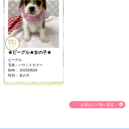
家族が
出来ま
した
★ビーグル★女の子★
ビーグル
毛色：ハウンドカラー
Birth： 2025/08/26
性別： 女の子
お母さん一覧へ戻る