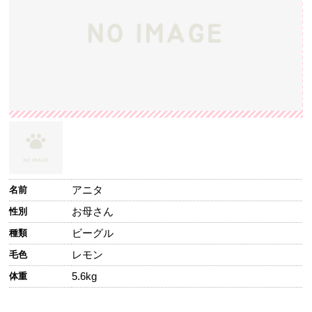
アニタ
名前
お母さん
性別
ビーグル
種類
レモン
毛色
5.6kg
体重