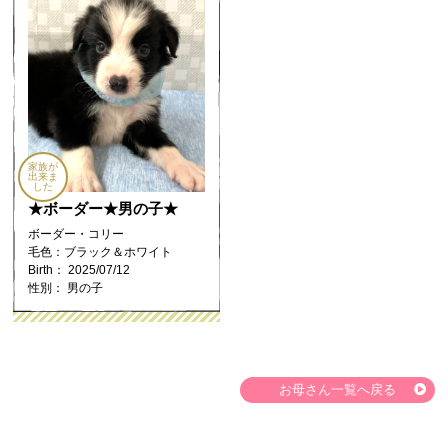
家族が
出来ま
した
★ボーダー★男の子★
ボーダー・コリー
毛色：ブラック＆ホワイト
Birth： 2025/07/12
性別： 男の子
お母さん一覧へ戻る