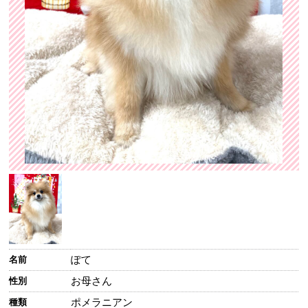
ぽて
名前
お母さん
性別
ポメラニアン
種類