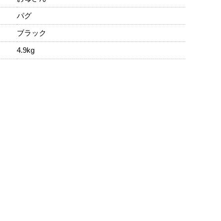
パグ
ブラック
4.9kg