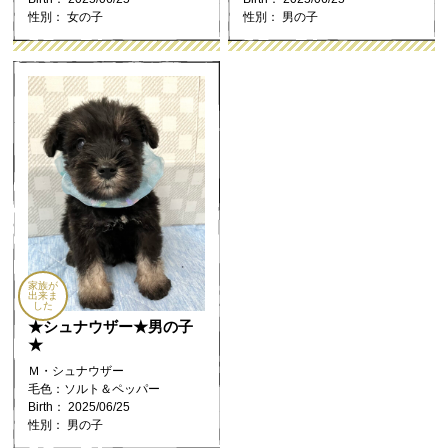
性別： 女の子
性別： 男の子
家族が
出来ま
した
★シュナウザー★男の子
★
Ｍ・シュナウザー
毛色：ソルト＆ペッパー
Birth： 2025/06/25
性別： 男の子