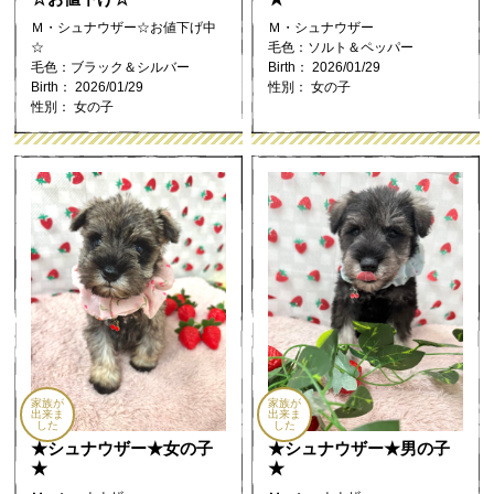
Ｍ・シュナウザー☆お値下げ中
Ｍ・シュナウザー
☆
毛色：ソルト＆ペッパー
毛色：ブラック＆シルバー
Birth： 2026/01/29
Birth： 2026/01/29
性別： 女の子
性別： 女の子
家族が
家族が
出来ま
出来ま
した
した
★シュナウザー★女の子
★シュナウザー★男の子
★
★