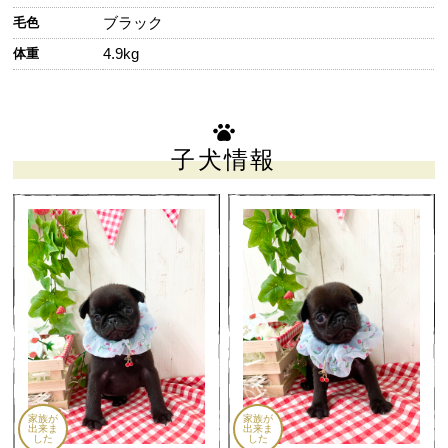
ブラック
毛色
4.9kg
体重
子犬情報
家族が
家族が
出来ま
出来ま
した
した