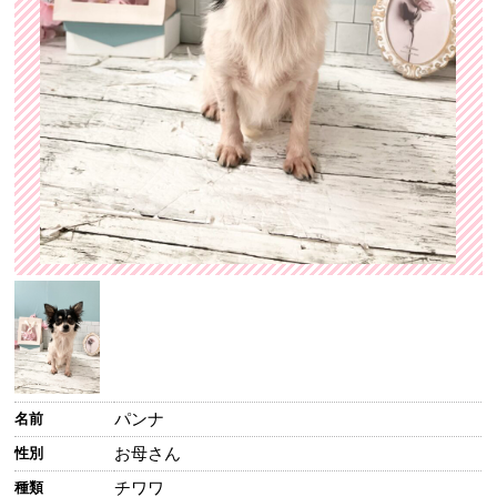
パンナ
名前
お母さん
性別
チワワ
種類