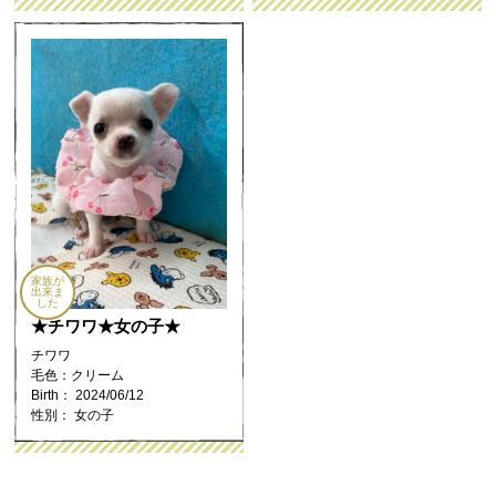
家族が
出来ま
した
★チワワ★女の子★
チワワ
毛色：クリーム
Birth： 2024/06/12
性別： 女の子