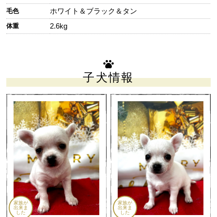
ホワイト＆ブラック＆タン
毛色
2.6kg
体重
子犬情報
家族が
家族が
出来ま
出来ま
した
した